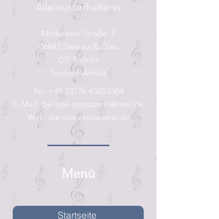
Alleinunterhalterin
Mildenseer Straße 7
06842 Dessau-Roßlau
OT: Sollnitz
Sachsen-Anhalt
Tel.:
+49 (0)176 45853564
E-Mail:
die-alte-dessauerin@mail.de
Web: die-alte-dessauerin.de
Menü
Startseite