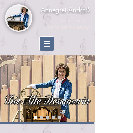
Annegret Andräß
Entertainment mit
Drehorgel & Gesang