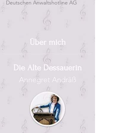
Deutschen Anwaltshotline AG
Über mich
Die Alte Dessauerin
Annegret Andräß